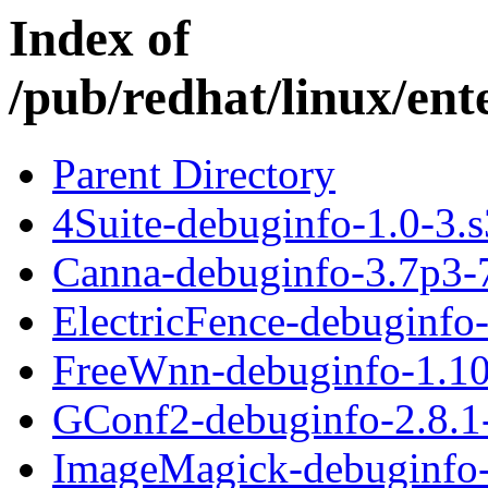
Index of
/pub/redhat/linux/ent
Parent Directory
4Suite-debuginfo-1.0-3.
Canna-debuginfo-3.7p3-
ElectricFence-debuginfo
FreeWnn-debuginfo-1.10
GConf2-debuginfo-2.8.1
ImageMagick-debuginfo-