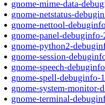
gnome-mime-data-debugi
gnome-netstatus-debugin
gnome-nettool-debuginfo
gnome-panel-debuginfo-
gnome-python2-debuginf
gnome-session-debuginfo
gnome-speech-debuginfo
gnome-spell-debuginfo-1
gnome-system-monitor-d
gnome-terminal-debuginf